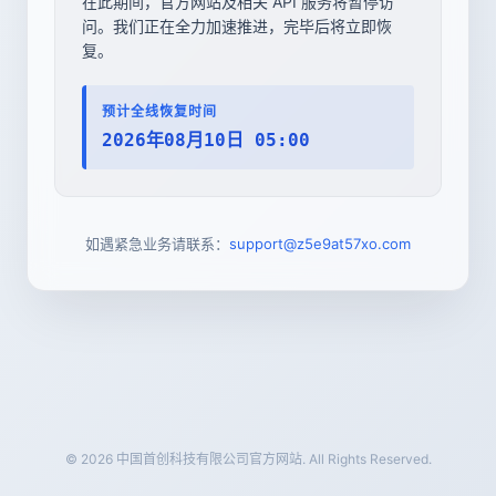
在此期间，官方网站及相关 API 服务将暂停访
问。我们正在全力加速推进，完毕后将立即恢
复。
预计全线恢复时间
2026年08月10日 05:00
如遇紧急业务请联系：
support@z5e9at57xo.com
© 2026 中国首创科技有限公司官方网站. All Rights Reserved.