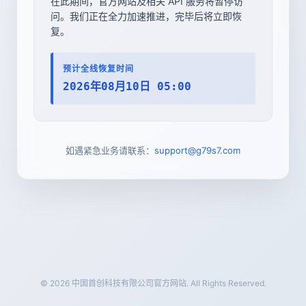
在此期间，官方网站及相关 API 服务将暂停访
问。我们正在全力加速推进，完毕后将立即恢
复。
预计全线恢复时间
2026年08月10日 05:00
如遇紧急业务请联系：
support@g79s7.com
© 2026 中国首创科技有限公司官方网站. All Rights Reserved.