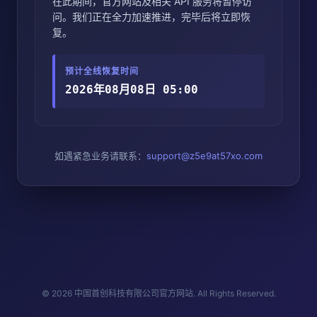
在此期间，官方网站及相关 API 服务将暂停访
问。我们正在全力加速推进，完毕后将立即恢
复。
预计全线恢复时间
2026年08月08日 05:00
如遇紧急业务请联系：
support@z5e9at57xo.com
© 2026 中国首创科技有限公司官方网站. All Rights Reserved.