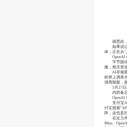
据悉此，Me
如果说过去
体，正在从“
OpenAI
字节跳动目前
施，相关资金很
AI存储赛道
析师上调美
强周期股，
5月27日消
内部备忘录
OpenAI 
支付宝AI
付宝搜索“A
阵，这也是
在近几年的
Meta、O