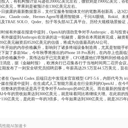
投入，有机构预计亚马逊在2000亿美元左右，微软则是1900亿美元，谷歌母公司Al
50亿美元，苹果则是被预计在130亿美元左右。
披露的最新数据显示，支付宝服务智能体支付的笔数再创新高，达3亿笔。
Claw、Claude code、Hermes Agent等通用智能体，千问AI眼镜、
及TRAE SOLO、Qoder、扣子等头部AI工具平台。历经大规模场景验
有外媒在报道中提到，OpenAI的强劲竞争对手Anthropic，在与投
有外媒提到Anthropic在洽谈的这一轮融资，最快在本周就将完成，融资额超
220亿美元融资后8520亿美元的估值，将成为估值最高的AI公司。
开始的内存价格飙升，影响到了诸多终端设备制造商，尤其是智能手机
下架了多款Mac，今年秋季将推出的iPhone 18 Pro系列，在内存上
内存价格飙升中，英伟达似乎已完美避开，CFO透露他们早预料到价格会
6 日消息，据《金融时报》，欧洲央行已召集各行于当地时间周二召开会议
近期发布了一则安全研究员招聘启事，年薪高达29.5万至44.5万美元，
。
OpenAI Codex 后端日志中发现未官宣模型 GPT-5.6，内部代号为 iri
报道中提到，在生成式人工智能方面走在行业前列的OpenAI，在今年一
但整体的营收还是高于竞争对手Anthropic的48亿美元。而在最新的报道
enAI今年的营收如果达到300亿美元，就意味着同比将继续大增。在此前的报道
116亿美元，是此前一年的3倍多。今年如果达到300亿美元，就是2025
 高性能AI加速卡