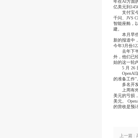
年在AI方面的
亿美元到14
支付宝今日
千问、JVS 
智能座舱，以
建。
本月早些时候
新的报道中，
今年3月份1
去年下半年
外，他们已经
始的这一轮
5 月 2
OpenAI
的准备工作”
多名开发者在 
上周有外媒在
美元的亏损，
美元。 Op
的营收是预计
上一篇 :