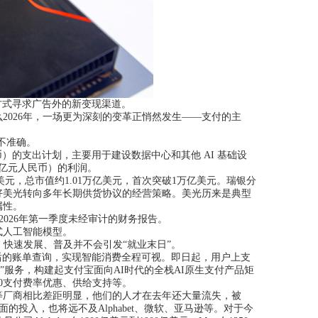
方式寻求广告外的新变现渠道。
026年，一场更为深刻的变革正悄然发生——支付的主
并不准确。
民币）的支出计划，主要用于建设数据中心和其他 AI 基础设
35 亿元人民币）的利润。
8美元，总市值约1.01万亿美元，首次突破1万亿美元。瑞银分
好美光转向多年长期供货协议的经营策略。美光历来是典型
属性。
布2026年第一季度未经审计的财务报告。
人工智能模型。
，AI 快速发展、普及并不会引发“就业末日”。
后的账单查询，实现智能消费全程可视。即日起，用户上支
“AI收”服务，构建起支付宝面向AI时代的全栈AI原生支付产品矩
者0支付费率优惠、供给支持等。
厂商相比差距明显，他们的人才在去年还大量流失，被
面的投入，也将远不及Alphabet、微软、亚马逊等。对于今