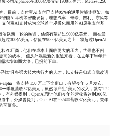
phabet在1800亿美元到1900亿美元，Meta在1250
目前，支付宝AI支付已支持95%的通用智能体框架。如
Rokid、未来智能AI耳机等智能设备，理想汽车、奇瑞、吉利、东风等
证，支付宝AI支付成为全球首个规模化商用的AI原生支付基
资者洽谈新一轮的融资，估值有望超过9000亿美元。 而在最
过300亿美元，估值在9000亿美元之上，将超过OpenAI
和PC厂商，他们在成本上面临更大的压力，苹果也不例
也面临更高的成本。 但从外媒最新的报道来看，在去年下半年开
因需求增加而大涨，已提前下单。
。
旨在寻找“具备强大技术执行力的人才，以支持递归式自我改进
s-alpha，将支持 150 万上下文窗口，有望今年 6 月发布。
季度营收57亿美元，虽然每产生1美元的收入，就有1.22
中，有外媒提到，OpenAI预计他们今年的营收将达到300亿
中，外媒曾提到，OpenAI在2024年营收37亿美元，去年
年的两倍多。