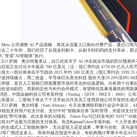
ta 公司调整 AI 产品策略，将其从流量入口推向付费产品，通过订阅
二十年间，我们经历了从现金到刷卡、从刷卡到扫码的支付革命，那么2
人”变成“AI智能体”执行。
 CEO 萨姆 · 奥尔特曼承认，自己此前关于 AI 冲击就业市场的部分预测
正在讨论今年最高 700 亿美元（注：现汇率约合 4759.09 亿元人
大一部分将来自字节跳动 2025 年约 500 亿美元（现汇率约合 3399.
持续爆火，周二收盘，半导体巨头美光科技 股价大涨19.29%至895.8
光评级，直言人工智能已彻底重塑市场对美光的估值逻辑。分析师十分看
股价波动剧烈，而新的定价与长约合作模式，有望终结其暴涨暴跌的周期
息，中国金融科技公司奇富科技（Nasdaq：QFIN；HKEX：3660）公
显示，三星电子将从下个月开始允许其员工使用其他公司开发的生成式
CEO 萨姆 · 奥尔特曼（Sam Altman）今天在澳洲联邦银行会议中表示
钱包支持用户在支付前、支付中对“智能体任务”实时管理，并提供支付
I钱包”即可体验。此次发布的AI钱包、Token Pay与已经发布的“AI付”
目前AI产业最为完善的支付体系。包含
Kaiyun
Token专项补贴、个人开发
生成式人工智能热潮中，无论是投入还是成果，苹果与谷歌、亚马逊等
penAI等厂商挖走多人。 而有外媒在报道中表示，有机构预计苹果今年在AI方